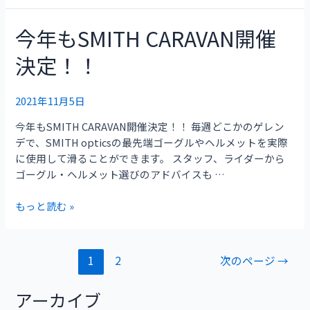
報
の
今年もSMITH CARAVAN開催
今
ご
年
案
決定！！
も
内
SMITH
（2021.12.20
CARAVAN
2021年11月5日
更
開
新）
今年もSMITH CARAVAN開催決定！！ 毎週どこかのゲレン
催
デで、SMITH opticsの最先端ゴーグルやヘルメットを実際
決
に使用して滑ることができます。 スタッフ、ライダーから
定！！
ゴーグル・ヘルメット選びのアドバイスも …
もっと読む »
1
2
次のページ
→
アーカイブ