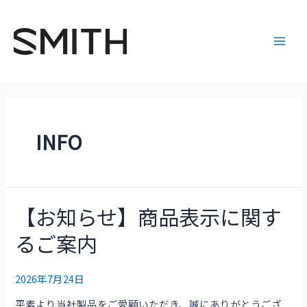
内
投
Main
容
稿
Men
を
の
ス
ペ
キ
ー
ッ
ジ
プ
送
り
INFO
【お知らせ】商品表示に関す
【お
知
るご案内
ら
せ】
商
2026年7月24日
品
平素より当社製品をご愛顧いただき、誠にありがとうござ
表