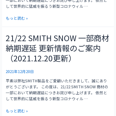
一部において納期遅延につきお詫び申し上げます。 依然と
延
して世界的に猛威を振るう新型コロナウィル …
更
新
もっと読む »
情
報
の
21/22 SMITH SNOW 一部商材
21/22
ご
SMITH
案
納期遅延 更新情報のご案内
SNOW
内
一
（2021.12.20更新）
（2022.1.20
部
更
商
新）
材
2021年12月20日
納
平素は弊社SMITH製品をご愛顧いただきまして、誠にあり
期
がとうございます。 この度は、21/22 SMITH SNOW 商材の
遅
一部において納期遅延につきお詫び申し上げます。 依然と
延
して世界的に猛威を振るう新型コロナウィル …
更
新
もっと読む »
情