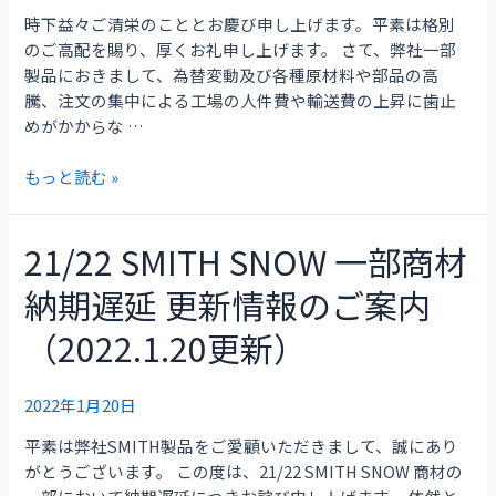
の
時下益々ご清栄のこととお慶び申し上げます。平素は格別
ご
のご高配を賜り、厚くお礼申し上げます。 さて、弊社一部
案
製品におきまして、為替変動及び各種原材料や部品の高
内
騰、注文の集中による工場の人件費や輸送費の上昇に歯止
めがかからな …
もっと読む »
21/22 SMITH SNOW 一部商材
21/22
SMITH
納期遅延 更新情報のご案内
SNOW
一
（2022.1.20更新）
部
商
材
2022年1月20日
納
平素は弊社SMITH製品をご愛顧いただきまして、誠にあり
期
がとうございます。 この度は、21/22 SMITH SNOW 商材の
遅