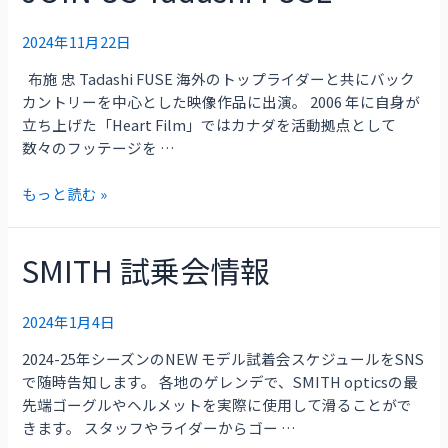
US
Tadashi
2024年11月22日
FUSE
布施 忠 Tadashi FUSE 海外のトップライダーと共にバック
カントリーを中心とした映像作品に出演。 2006 年に自身が
立ち上げた「Heart Film」ではカナダを活動拠点として
数々のフッテージを …
もっと読む »
SMITH 試乗会情報
SMITH
試
乗
2024年1月4日
会
情
2024-25年シーズンのNEW モデル試着会スケジュールをSNS
報
で随時告知します。 各地のゲレンデで、SMITH opticsの最
先端ゴーグルやヘルメットを実際に使用して滑ることがで
きます。 スタッフやライダーからゴー …