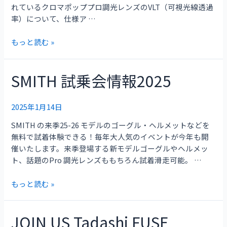
プ
れているクロマポッププロ調光レンズのVLT（可視光線透過
プ
率）について、仕様ア …
ロ
調
もっと読む »
光
レ
ン
SMITH 試乗会情報2025
SMITH
ズ
試
の
乗
2025年1月14日
VLT
会
仕
情
SMITH の来季25-26 モデルのゴーグル・ヘルメットなどを
様
報
無料で試着体験できる！毎年大人気のイベントが今年も開
変
2025
催いたします。来季登場する新モデルゴーグルやヘルメッ
更
ト、話題のPro 調光レンズももちろん試着滑走可能。 …
の
お
もっと読む »
知
ら
せ
JOIN US Tadashi FUSE
JOIN