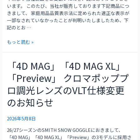
います。 このたび、当社が販売しております下記商品につ
示
きまして、 家庭用品品質表示法に定められた適正な表示が
に
一部なされていなかったことが判明いたしましたため、下
関
記のとお …
す
る
もっと読む »
ご
案
内
「4D MAG」「4D MAG XL」
「4D
MAG」
「Preview」 クロマポッププ
「4D
MAG
ロ調光レンズのVLT仕様変更
XL」
「Preview」
のお知らせ
ク
ロ
2026年5月8日
マ
ポ
26/27シーズンのSMITH SNOW GOGGLEにおきまして、
ッ
「4D MAG」「4D MAG XL」「Preview」の3モデルに採用さ