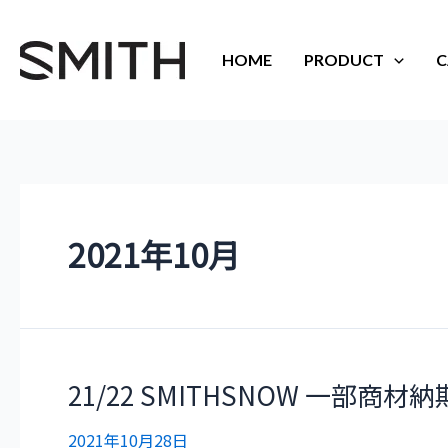
内
容
を
HOME
PRODUCT
C
ス
キ
ッ
プ
2021年10月
21/22
21/22 SMITHSNOW 一部
SMITHSNOW
一
2021年10月28日