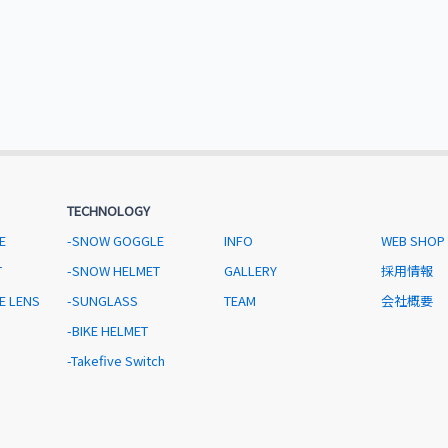
TECHNOLOGY
E
-SNOW GOGGLE
INFO
WEB SHOP
T
-SNOW HELMET
GALLERY
採用情報
E LENS
-SUNGLASS
TEAM
会社概要
-BIKE HELMET
-Takefive Switch