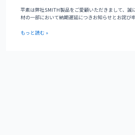
部
平素は弊社SMITH製品をご愛顧いただきまして、誠にあり
商
材の一部において納期遅延につきお知らせとお詫び申
材
納
もっと読む »
期
遅
延
の
お
知
ら
せ
と
お
詫
び