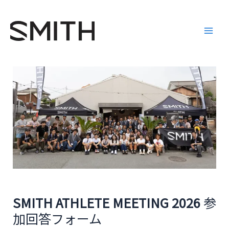
内
Main
容
Men
を
ス
キ
ッ
プ
SMITH ATHLETE MEETING 2026
参
加回答フォーム