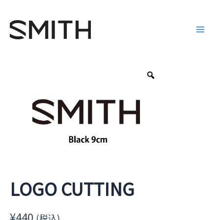
内
Main
容
Men
を
ス
キ
ッ
プ
LOGO CUTTING
¥
440
(税込)