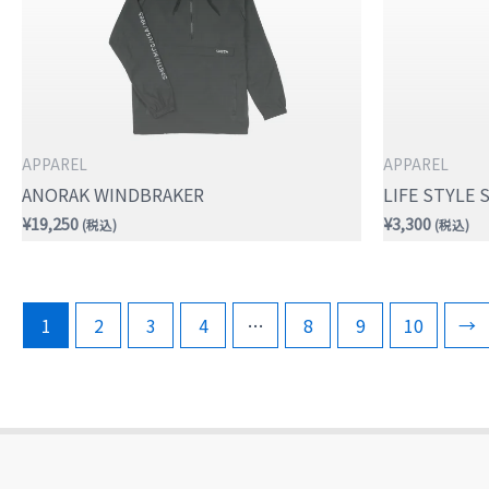
APPAREL
APPAREL
ANORAK WINDBRAKER
LIFE STYLE 
¥
19,250
¥
3,300
(税込)
(税込)
1
2
3
4
…
8
9
10
→