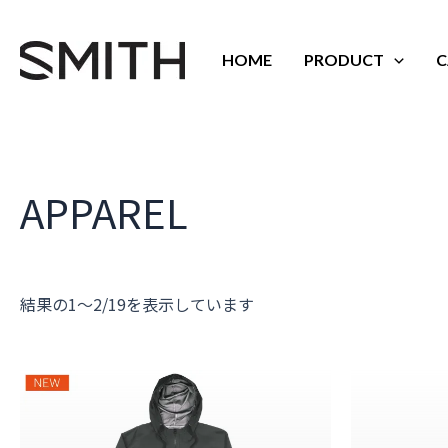
内
容
を
HOME
PRODUCT
C
ス
キ
ッ
プ
APPAREL
結果の1～2/19を表示しています